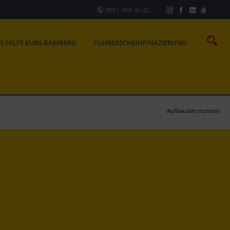
0951.968 45 42
TE HILFE KURS BAMBERG
FÜHRERSCHEINFINAZIERUNG
Aufbaufahrstunden