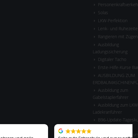
Personenkraftverkeh
Solas
LKW-Perfektion
Lenk- und Ruhezeite
Rangieren mit Zügen
Ausbildung
Ladungssicherung
Digitaler Tacho
Erste-Hilfe-Kurse B
AUSBILDUNG ZUM
ERDBAUMASCHINENF
Ausbildung zum
Gabelstaplerfahrer
Ausbildung zum LKW
Ladekranführer
B96-Update-Tagesku
Anhänger
Wiedereinsteigerkurs