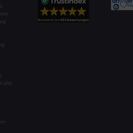
fe
leih
Basierend auf
634 Bewertungen
ung
ung
)
li SZ95
ehr