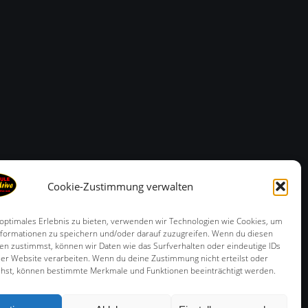
Cookie-Zustimmung verwalten
 optimales Erlebnis zu bieten, verwenden wir Technologien wie Cookies, um
formationen zu speichern und/oder darauf zuzugreifen. Wenn du diesen
en zustimmst, können wir Daten wie das Surfverhalten oder eindeutige IDs
ser Website verarbeiten. Wenn du deine Zustimmung nicht erteilst oder
ehst, können bestimmte Merkmale und Funktionen beeinträchtigt werden.