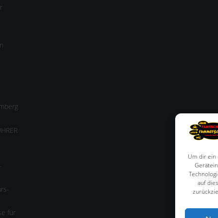
r
n
amberg
ÜHRER
Um dir ein
-
Gerätein
Technologi
auf die
rs-
zurückzi
e für