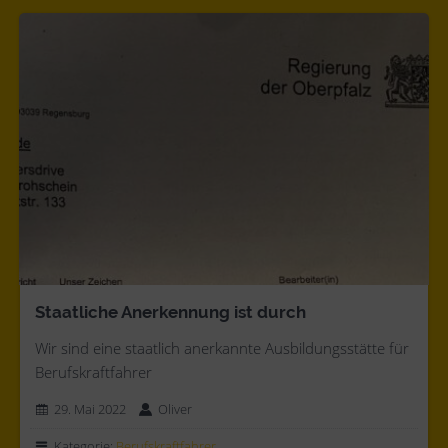
Staatliche Anerkennung ist durch
Wir sind eine staatlich anerkannte Ausbildungsstätte für
Berufskraftfahrer
29. Mai 2022
Oliver
Kategorie:
Berufskraftfahrer