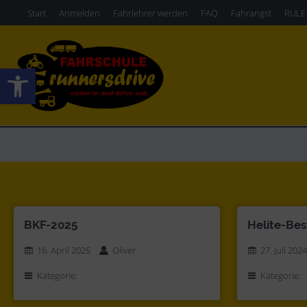
Start
Anmelden
Fahrlehrer werden
FAQ
Fahrangst
RULE
Werkzeugleiste öffnen
BKF-2025
Helite-Best
16. April 2025
Oliver
27. Juli 2024
Kategorie:
Kategorie: