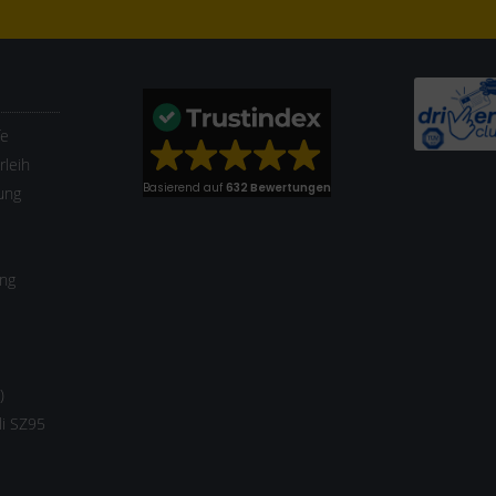
fe
leih
Basierend auf
632 Bewertungen
ung
ung
)
li SZ95