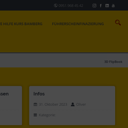
0951.968 45 42
TE HILFE KURS BAMBERG
FÜHRERSCHEINFINAZIERUNG
3D FlipBook
ssen
Infos
31. Oktober 2023
Oliver
Kategorie: