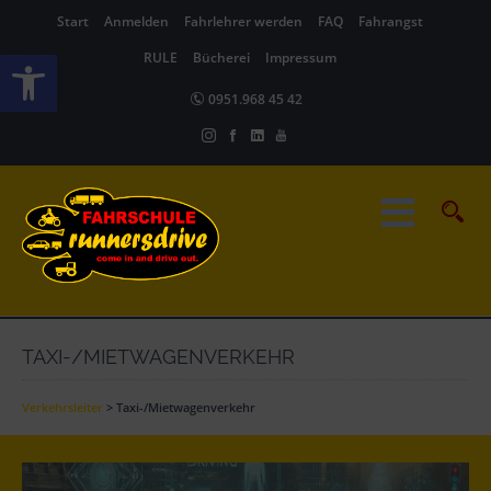
Start
Anmelden
Fahrlehrer werden
FAQ
Fahrangst
Werkzeugleiste öffnen
RULE
Bücherei
Impressum
0951.968 45 42
TAXI-/MIETWAGENVERKEHR
Verkehrsleiter
>
Taxi-/Mietwagenverkehr