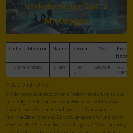
Verkehrsleiter Taxi- /
Mietwagen
Unterrichtsform
Dauer
Termin
Ort
Preis
Netto
Online / Präsenz
6 Tage
auf
Gaustadt
600.-
Anfrage
EURO
Preis pro Teilnehmer
Mit der bestandenen Sach- und Fachkundeprüfung bei der
zuständigen Industrie und Handelskammer (IHK) weisen
Verkehrsleiter für den Bereich Güterkraftverkehr ihre
fachliche Eignung gemäß Berufszugangsverordnung nach;
Verkehrsleiter Personenkraftverkehr gemäß EU-Verordnung
1071/2009 und 1072/2009, umgesetzt in der nationalen