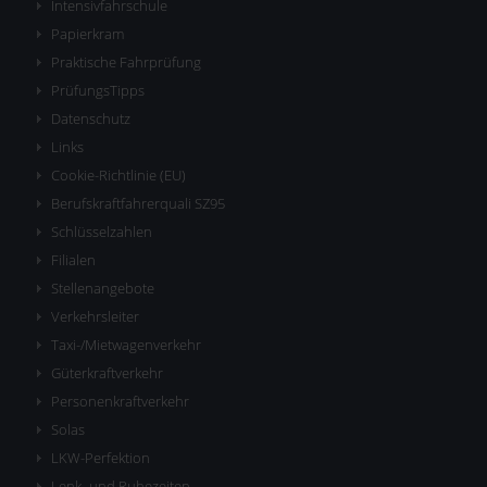
Intensivfahrschule
Papierkram
Praktische Fahrprüfung
PrüfungsTipps
Datenschutz
Links
Cookie-Richtlinie (EU)
Berufskraftfahrerquali SZ95
Schlüsselzahlen
Filialen
Stellenangebote
Verkehrsleiter
Taxi-/Mietwagenverkehr
Güterkraftverkehr
Personenkraftverkehr
Solas
LKW-Perfektion
Lenk- und Ruhezeiten