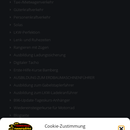
Taxi-/Mietwagenverkehr
Güterkraftverkehr
Personenkraftverkehr
Solas
LKW-Perfektion
Lenk- und Ruhezeiten
Rangieren mit Zügen
Ausbildung Ladungssicherung
Digitaler Tacho
Erste-Hilfe-Kurse Bamberg
AUSBILDUNG ZUM ERDBAUMASCHINENFÜHRER
Ausbildung zum Gabelstaplerfahrer
Ausbildung zum LKW-Ladekranführer
B96-Update-Tageskurs-Anhänger
Wiedereinsteigerkurse für Motorrad
Blogseite
Allgemeine Geschäftsbedingungen
Cookie-Zustimmung