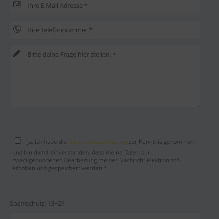
Bitte lasse dieses Feld leer.
Bitte lasse dieses Feld leer.
Bitte lasse dieses Feld leer.
Bitte lasse dieses Feld leer.
Ja, ich habe die
Datenschutzerklärung
zur Kenntnis genommen
und bin damit einverstanden, dass meine Daten zur
zweckgebundenen Bearbeitung meiner Nachricht elektronisch
erhoben und gespeichert werden.*
Spamschutz: 13+2?