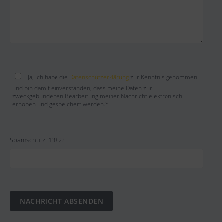
Bitte lasse dieses Feld leer.
Ja, ich habe die
Datenschutzerklärung
zur Kenntnis genommen
und bin damit einverstanden, dass meine Daten zur
zweckgebundenen Bearbeitung meiner Nachricht elektronisch
erhoben und gespeichert werden.*
Spamschutz: 13+2?