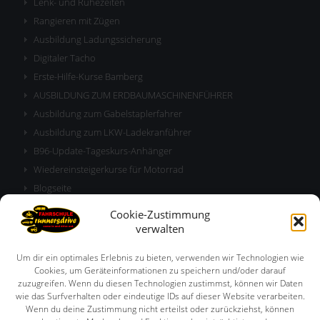
Lenk- und Ruhezeiten
Rangieren mit Zügen
Ausbildung Ladungssicherung
Digitaler Tacho
Erste-Hilfe-Kurse Bamberg
AUSBILDUNG ZUM ERDBAUMASCHINENFÜHRER
Ausbildung zum Gabelstaplerfahrer
Ausbildung zum LKW-Ladekranführer
B96-Update-Tageskurs-Anhänger
Wiedereinsteigerkurse für Motorrad
Blogseite
Allgemeine Geschäftsbedingungen
Cookie-Zustimmung
BKF Train-the-Trainer – Dozentenweiterbildung
verwalten
RULE
Um dir ein optimales Erlebnis zu bieten, verwenden wir Technologien wie
Cookies, um Geräteinformationen zu speichern und/oder darauf
zuzugreifen. Wenn du diesen Technologien zustimmst, können wir Daten
wie das Surfverhalten oder eindeutige IDs auf dieser Website verarbeiten.
Wenn du deine Zustimmung nicht erteilst oder zurückziehst, können