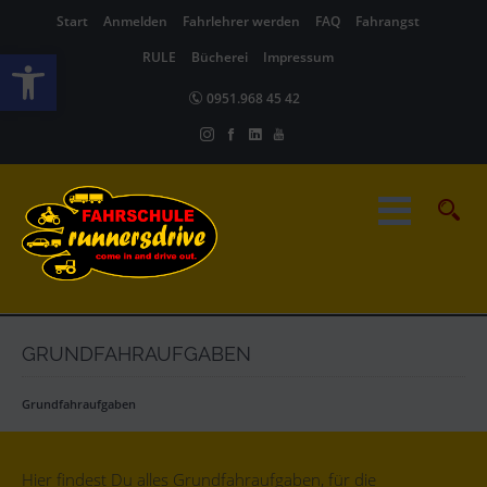
Start
Anmelden
Fahrlehrer werden
FAQ
Fahrangst
Werkzeugleiste öffnen
RULE
Bücherei
Impressum
0951.968 45 42
GRUNDFAHRAUFGABEN
Grundfahraufgaben
Hier findest Du alles Grundfahraufgaben, für die