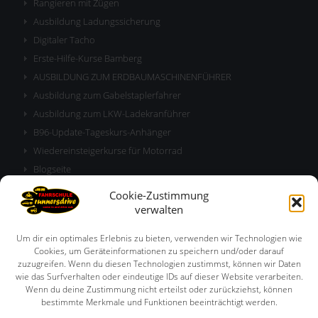
Rangieren mit Zügen
Ausbildung Ladungssicherung
Digitaler Tacho
Erste-Hilfe-Kurse Bamberg
AUSBILDUNG ZUM ERDBAUMASCHINENFÜHRER
Ausbildung zum Gabelstaplerfahrer
Ausbildung zum LKW-Ladekranführer
B96-Update-Tageskurs-Anhänger
Wiedereinsteigerkurse für Motorrad
Blogseite
Allgemeine Geschäftsbedingungen
Cookie-Zustimmung
BKF Train-the-Trainer – Dozentenweiterbildung
verwalten
RULE
Um dir ein optimales Erlebnis zu bieten, verwenden wir Technologien wie
Cookies, um Geräteinformationen zu speichern und/oder darauf
zuzugreifen. Wenn du diesen Technologien zustimmst, können wir Daten
wie das Surfverhalten oder eindeutige IDs auf dieser Website verarbeiten.
Wenn du deine Zustimmung nicht erteilst oder zurückziehst, können
bestimmte Merkmale und Funktionen beeinträchtigt werden.