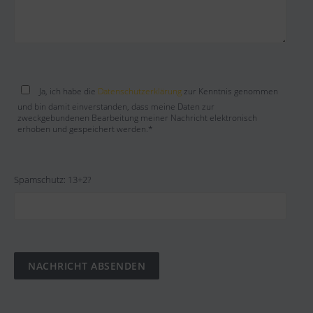
Bitte lasse dieses Feld leer.
Ja, ich habe die
Datenschutzerklärung
zur Kenntnis genommen
und bin damit einverstanden, dass meine Daten zur
zweckgebundenen Bearbeitung meiner Nachricht elektronisch
erhoben und gespeichert werden.*
Spamschutz: 13+2?