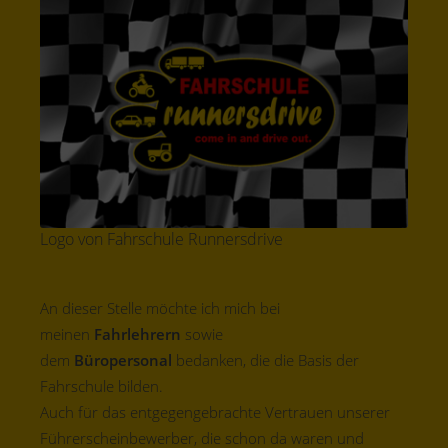
Logo von Fahrschule Runnersdrive
An dieser Stelle möchte ich mich bei
meinen
Fahrlehrern
sowie
dem
Büropersonal
bedanken, die die Basis der
Fahrschule bilden.
Auch für das entgegengebrachte Vertrauen unserer
Führerscheinbewerber, die schon da waren und