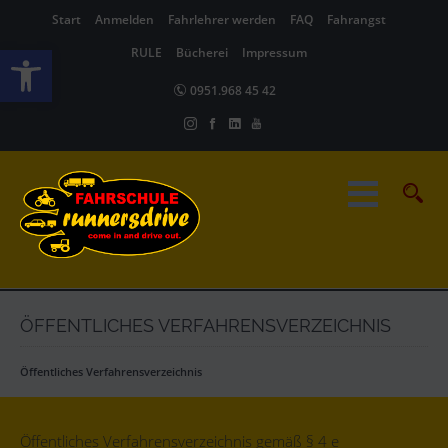
Start
Anmelden
Fahrlehrer werden
FAQ
Fahrangst
Werkzeugleiste öffnen
RULE
Bücherei
Impressum
0951.968 45 42
ÖFFENTLICHES VERFAHRENSVERZEICHNIS
Öffentliches Verfahrensverzeichnis
Öffentliches Verfahrensverzeichnis gemäß § 4 e