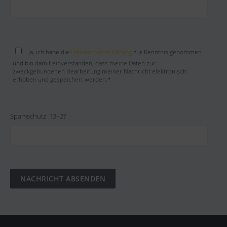
Bitte lasse dieses Feld leer.
Ja, ich habe die
Datenschutzerklärung
zur Kenntnis genommen
und bin damit einverstanden, dass meine Daten zur
zweckgebundenen Bearbeitung meiner Nachricht elektronisch
erhoben und gespeichert werden.*
Spamschutz: 13+2?