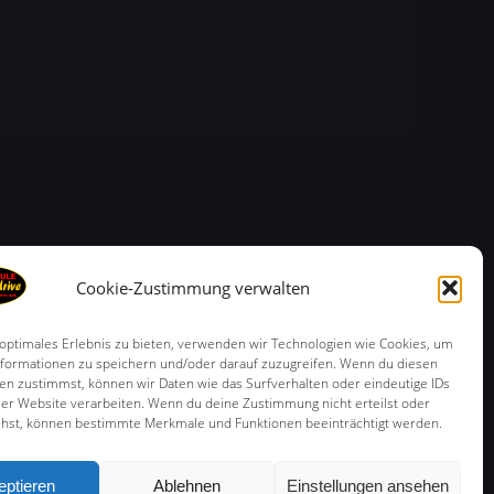
Cookie-Zustimmung verwalten
 optimales Erlebnis zu bieten, verwenden wir Technologien wie Cookies, um
formationen zu speichern und/oder darauf zuzugreifen. Wenn du diesen
en zustimmst, können wir Daten wie das Surfverhalten oder eindeutige IDs
ser Website verarbeiten. Wenn du deine Zustimmung nicht erteilst oder
ehst, können bestimmte Merkmale und Funktionen beeinträchtigt werden.
ch kann die Fahrschule Runnersdrive Bamberg nur
Symp
eptieren
Ablehnen
Einstellungen ansehen