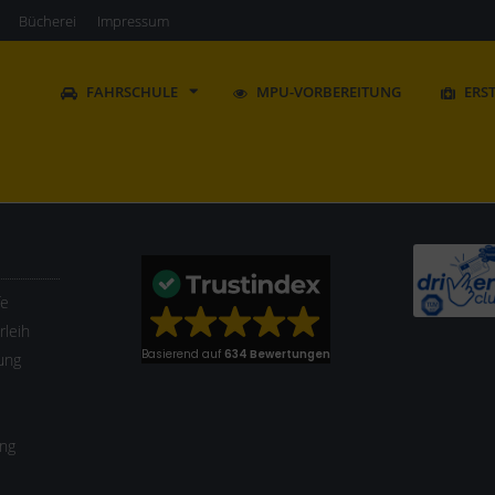
Bücherei
Impressum
FAHRSCHULE
MPU-VORBEREITUNG
ERS
fe
leih
Basierend auf
634 Bewertungen
ung
ung