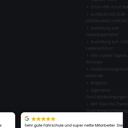
Erste-Hilfe-Kurse B
AUSBILDUNG ZUM
ERDBAUMASCHINENF
Ausbildung zum
Gabelstaplerfahrer
Ausbildung zum LKW
Ladekranführer
B96-Update-Tagesku
Anhänger
Wiedereinsteigerkurs
Motorrad
Blogseite
Allgemeine
Geschäftsbedingungen
BKF Train-the-Traine
Dozentenweiterbildung
RULE
Sehr gute Fahrschule und super nette Mitarbeiter. Die