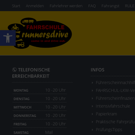
Start
Anmelden
Fahrlehrer werden
FAQ
Fahrangst
RULE
Werkzeugleiste öffnen
TELEFONISCHE
INFOS
ERREICHBARKEIT
Führerscheinnachhil
10 -20 Uhr
FAHRSCHUL-LKW-Ver
MONTAG
Führerscheinfinazier
10 -20 Uhr
DIENSTAG
Intensivfahrschule
10 -20 Uhr
MITTWOCH
Papierkram
10 -20 Uhr
DONNERSTAG
Praktische Fahrprüf
10 -20 Uhr
FREITAG
PrüfungsTipps
Mail
SAMSTAG