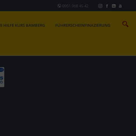
0951.968 45 42
TE HILFE KURS BAMBERG
FÜHRERSCHEINFINAZIERUNG