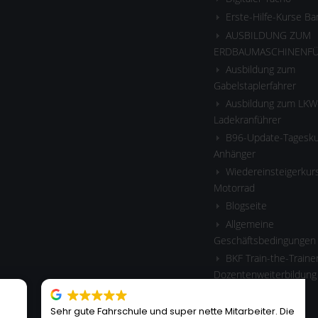
Erste-Hilfe-Kurse B
AUSBILDUNG ZUM
ERDBAUMASCHINENF
Ausbildung zum
Gabelstaplerfahrer
Ausbildung zum LKW
Ladekranführer
B96-Update-Tagesku
Anhänger
Wiedereinsteigerkurs
Motorrad
Blogseite
Allgemeine
Geschäftsbedingungen
BKF Train-the-Traine
Dozentenweiterbildung
RULE
Sehr gute Fahrschule und super nette Mitarbeiter. Die