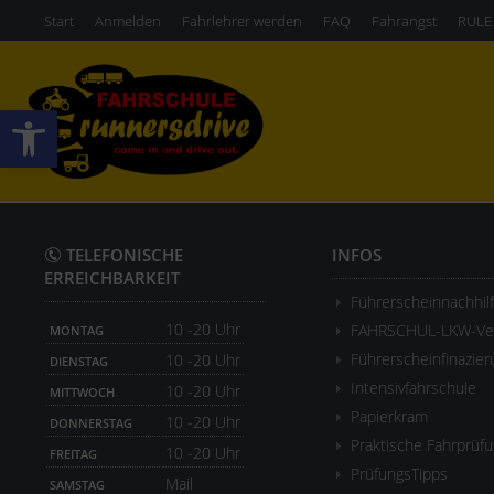
Start
Anmelden
Fahrlehrer werden
FAQ
Fahrangst
RULE
Werkzeugleiste öffnen
TELEFONISCHE
INFOS
ERREICHBARKEIT
Führerscheinnachhil
10 -20 Uhr
FAHRSCHUL-LKW-Ver
MONTAG
Führerscheinfinazier
10 -20 Uhr
DIENSTAG
Intensivfahrschule
10 -20 Uhr
MITTWOCH
Papierkram
10 -20 Uhr
DONNERSTAG
Praktische Fahrprüf
10 -20 Uhr
FREITAG
PrüfungsTipps
Mail
SAMSTAG