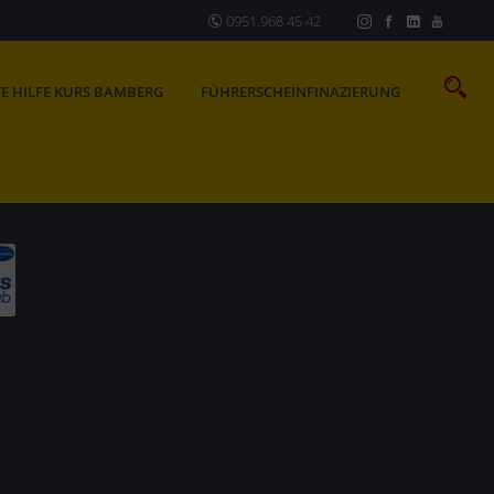
0951.968 45 42
TE HILFE KURS BAMBERG
FÜHRERSCHEINFINAZIERUNG