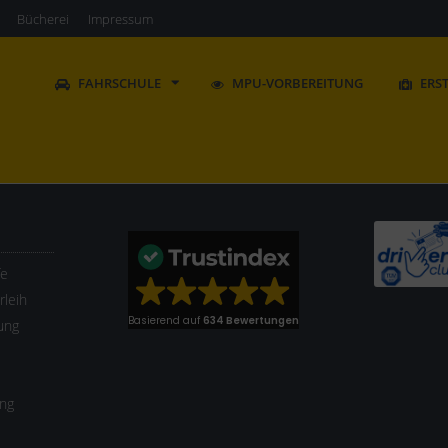
Bücherei
Impressum
FAHRSCHULE
MPU-VORBEREITUNG
ERS
fe
leih
Basierend auf
634 Bewertungen
ung
ung