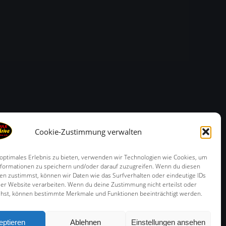
Cookie-Zustimmung verwalten
 optimales Erlebnis zu bieten, verwenden wir Technologien wie Cookies, um
formationen zu speichern und/oder darauf zuzugreifen. Wenn du diesen
en zustimmst, können wir Daten wie das Surfverhalten oder eindeutige IDs
ser Website verarbeiten. Wenn du deine Zustimmung nicht erteilst oder
ehst, können bestimmte Merkmale und Funktionen beeinträchtigt werden.
ch kann die Fahrschule Runnersdrive Bamberg nur
Symp
eptieren
Ablehnen
Einstellungen ansehen