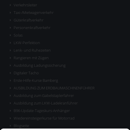
Verkehrsleiter
Taxi-/Mietwagenverkehr
Güterkraftverkehr
Personenkraftverkehr
Solas
LKW-Perfektion
Lenk- und Ruhezeiten
Rangieren mit Zügen
Ausbildung Ladungssicherung
Digitaler Tacho
Erste-Hilfe-Kurse Bamberg
AUSBILDUNG ZUM ERDBAUMASCHINENFÜHRER
Ausbildung zum Gabelstaplerfahrer
Ausbildung zum LKW-Ladekranführer
B96-Update-Tageskurs-Anhänger
Wiedereinsteigerkurse für Motorrad
Blogseite