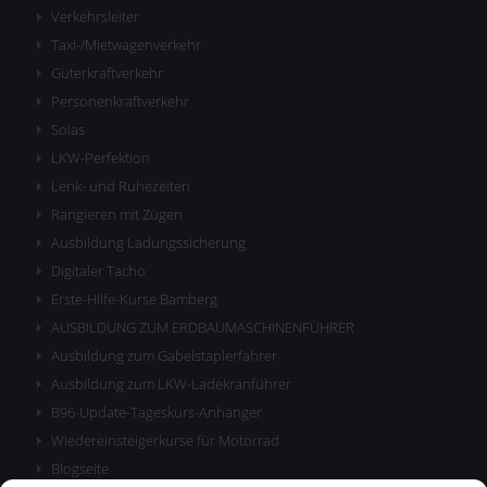
Verkehrsleiter
Taxi-/Mietwagenverkehr
Güterkraftverkehr
Personenkraftverkehr
Solas
LKW-Perfektion
Lenk- und Ruhezeiten
Rangieren mit Zügen
Ausbildung Ladungssicherung
Digitaler Tacho
Erste-Hilfe-Kurse Bamberg
AUSBILDUNG ZUM ERDBAUMASCHINENFÜHRER
Ausbildung zum Gabelstaplerfahrer
Ausbildung zum LKW-Ladekranführer
B96-Update-Tageskurs-Anhänger
Wiedereinsteigerkurse für Motorrad
Blogseite