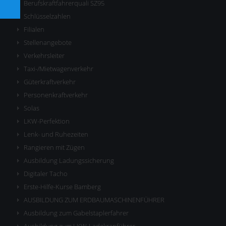
Berufskraftfahrerquali SZ95
Schlüsselzahlen
Filialen
Stellenangebote
Verkehrsleiter
Taxi-/Mietwagenverkehr
Güterkraftverkehr
Personenkraftverkehr
Solas
LKW-Perfektion
Lenk- und Ruhezeiten
Rangieren mit Zügen
Ausbildung Ladungssicherung
Digitaler Tacho
Erste-Hilfe-Kurse Bamberg
AUSBILDUNG ZUM ERDBAUMASCHINENFÜHRER
Ausbildung zum Gabelstaplerfahrer
Ausbildung zum LKW-Ladekranführer