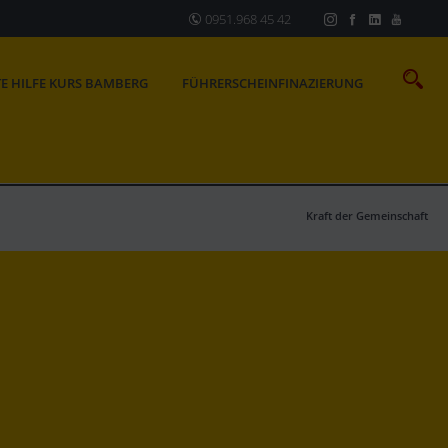
0951.968 45 42
TE HILFE KURS BAMBERG
FÜHRERSCHEINFINAZIERUNG
Kraft der Gemeinschaft