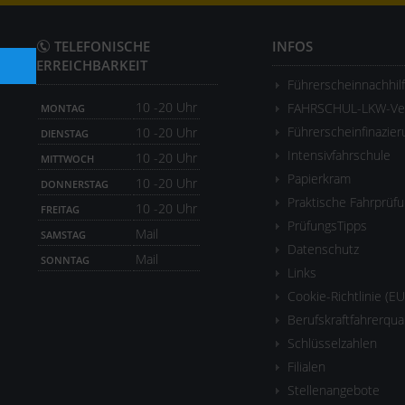
TELEFONISCHE
INFOS
ERREICHBARKEIT
Führerscheinnachhil
10 -20 Uhr
FAHRSCHUL-LKW-Ver
MONTAG
Führerscheinfinazier
10 -20 Uhr
DIENSTAG
Intensivfahrschule
10 -20 Uhr
MITTWOCH
Papierkram
10 -20 Uhr
DONNERSTAG
Praktische Fahrprüf
10 -20 Uhr
FREITAG
PrüfungsTipps
Mail
SAMSTAG
Datenschutz
Mail
SONNTAG
Links
Cookie-Richtlinie (EU
Berufskraftfahrerqua
Schlüsselzahlen
Filialen
Stellenangebote