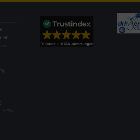
fe
leih
Basierend auf
636 Bewertungen
ung
ung
)
li SZ95