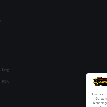
ehr
r
n
amberg
ÜHRER
Um dir ein
-
Gerätein
Technologi