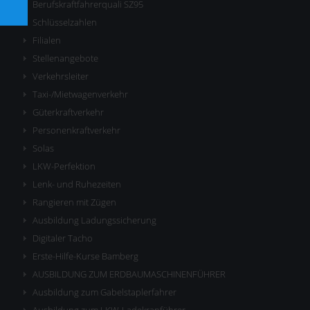
Berufskraftfahrerquali SZ95
Schlüsselzahlen
Filialen
Stellenangebote
Verkehrsleiter
Taxi-/Mietwagenverkehr
Güterkraftverkehr
Personenkraftverkehr
Solas
LKW-Perfektion
Lenk- und Ruhezeiten
Rangieren mit Zügen
Ausbildung Ladungssicherung
Digitaler Tacho
Erste-Hilfe-Kurse Bamberg
AUSBILDUNG ZUM ERDBAUMASCHINENFÜHRER
Ausbildung zum Gabelstaplerfahrer
Ausbildung zum LKW-Ladekranführer