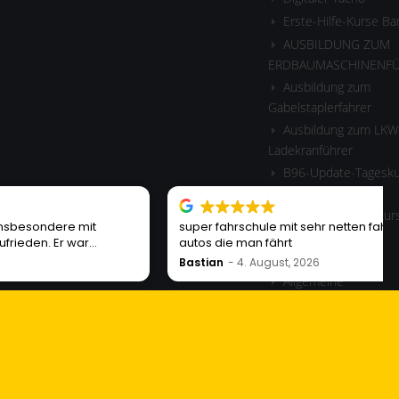
Erste-Hilfe-Kurse B
AUSBILDUNG ZUM
ERDBAUMASCHINENF
Ausbildung zum
Gabelstaplerfahrer
Ausbildung zum LKW
Ladekranführer
B96-Update-Tagesku
Anhänger
Wiedereinsteigerkurs
super fahrschule mit sehr netten fahrlehrern und geile
Motorrad
autos die man fährt
Blogseite
Bastian
4. August, 2026
Allgemeine
Geschäftsbedingungen
BKF Train-the-Traine
Dozentenweiterbildung
RULE