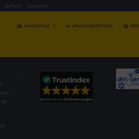
Bücherei
Impressum
FAHRSCHULE
MPU-VORBEREITUNG
ERS
fe
leih
Basierend auf
636 Bewertungen
ung
ung