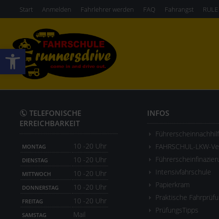
Start
Anmelden
Fahrlehrer werden
FAQ
Fahrangst
RULE
Werkzeugleiste öffnen
TELEFONISCHE
INFOS
ERREICHBARKEIT
Führerscheinnachhil
10 -20 Uhr
FAHRSCHUL-LKW-Ver
MONTAG
Führerscheinfinazier
10 -20 Uhr
DIENSTAG
Intensivfahrschule
10 -20 Uhr
MITTWOCH
Papierkram
10 -20 Uhr
DONNERSTAG
Praktische Fahrprüf
10 -20 Uhr
FREITAG
PrüfungsTipps
Mail
SAMSTAG