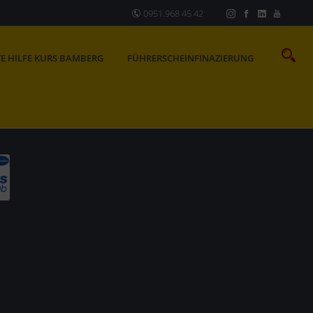
0951.968 45 42
TE HILFE KURS BAMBERG
FÜHRERSCHEINFINAZIERUNG