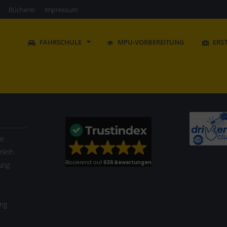
Bücherei
Impressum
FAHRSCHULE
MPU-VORBEREITUNG
ERS
fe
leih
Basierend auf
636 Bewertungen
ung
ung