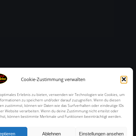
Cookie-Zustimmung verwalten
 optimales Erlebnis zu bieten, verwenden wir Technologien wie Cookies, um
formationen zu speichern und/oder darauf zuzugreifen. Wenn du diesen
en zustimmst, können wir Daten wie das Surfverhalten oder eindeutige IDs
ser Website verarbeiten. Wenn du deine Zustimmung nicht erteilst oder
ehst, können bestimmte Merkmale und Funktionen beeinträchtigt werden.
Ich muss euch fettes Danke sagen, für die Schönen und
eptieren
Ablehnen
Einstellungen ansehen