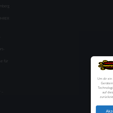
amberg
ÜHRER
-
rs-
e für
Um dir ein
Gerätein
Technologi
r –
auf die
zurückzi
e
Sehr gute Fahrschule und super nette Mitarbeiter. Die
Akz