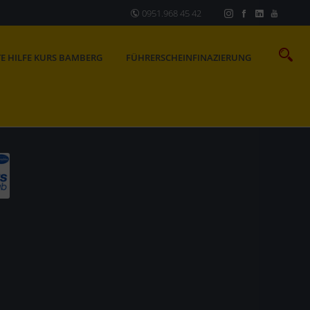
0951.968 45 42
TE HILFE KURS BAMBERG
FÜHRERSCHEINFINAZIERUNG