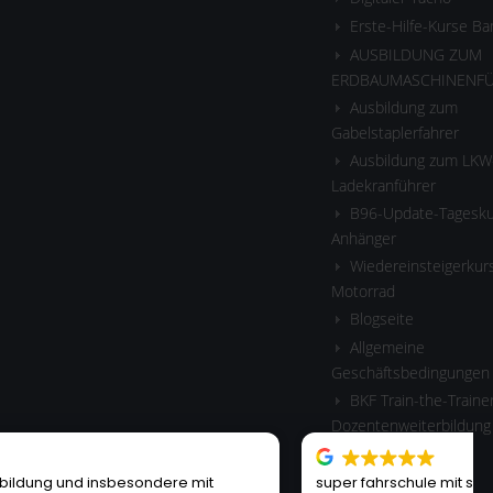
Erste-Hilfe-Kurse B
AUSBILDUNG ZUM
ERDBAUMASCHINENF
Ausbildung zum
Gabelstaplerfahrer
Ausbildung zum LKW
Ladekranführer
B96-Update-Tagesku
Anhänger
Wiedereinsteigerkurs
Motorrad
Blogseite
Allgemeine
Geschäftsbedingungen
BKF Train-the-Traine
Dozentenweiterbildung
RULE
it
super fahrschule mit sehr netten fahrlehrern und geil