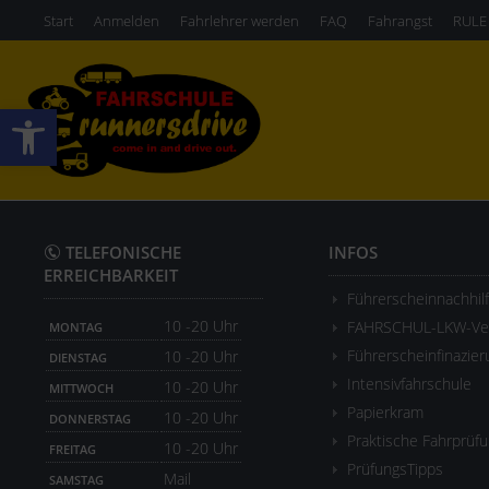
Start
Anmelden
Fahrlehrer werden
FAQ
Fahrangst
RULE
Werkzeugleiste öffnen
TELEFONISCHE
INFOS
ERREICHBARKEIT
Führerscheinnachhil
10 -20 Uhr
FAHRSCHUL-LKW-Ver
MONTAG
Führerscheinfinazier
10 -20 Uhr
DIENSTAG
Intensivfahrschule
10 -20 Uhr
MITTWOCH
Papierkram
10 -20 Uhr
DONNERSTAG
Praktische Fahrprüf
10 -20 Uhr
FREITAG
PrüfungsTipps
Mail
SAMSTAG