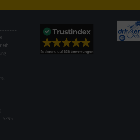
fe
leih
Basierend auf
636 Bewertungen
ung
ung
)
li SZ95