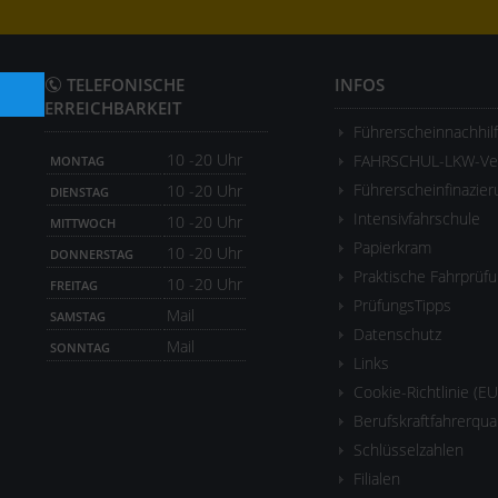
TELEFONISCHE
INFOS
ERREICHBARKEIT
Führerscheinnachhil
10 -20 Uhr
FAHRSCHUL-LKW-Ver
MONTAG
Führerscheinfinazier
10 -20 Uhr
DIENSTAG
Intensivfahrschule
10 -20 Uhr
MITTWOCH
Papierkram
10 -20 Uhr
DONNERSTAG
Praktische Fahrprüf
10 -20 Uhr
FREITAG
PrüfungsTipps
Mail
SAMSTAG
Datenschutz
Mail
SONNTAG
Links
Cookie-Richtlinie (EU
Berufskraftfahrerqua
Schlüsselzahlen
Filialen