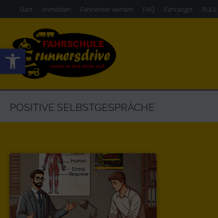
Start
Anmelden
Fahrlehrer werden
FAQ
Fahrangst
RULE
Werkzeugleiste öffnen
POSITIVE SELBSTGESPRÄCHE