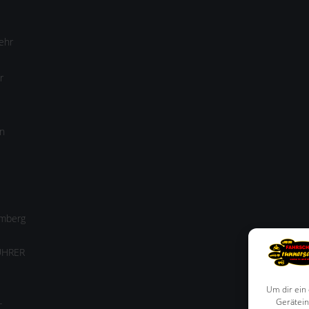
ehr
r
n
amberg
ÜHRER
Um dir ein
-
Gerätein