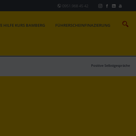
0951.968 45 42
TE HILFE KURS BAMBERG
FÜHRERSCHEINFINAZIERUNG
Positive Selbstgespräche