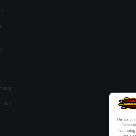
ehr
r
n
amberg
ÜHRER
Um dir ein
-
Gerätein
Technologi
auf die