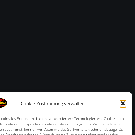
Cookie-Zustimmung verwalten
 optimales Erlebnis zu bieten, verwenden wir Technologien wie Cookies, um
formationen zu speichern und/oder darauf zuzugreifen. Wenn du diesen
en zustimmst, können wir Daten wie das Surfverhalten oder eindeutige IDs
ser Website verarbeiten. Wenn du deine Zustimmung nicht erteilst oder