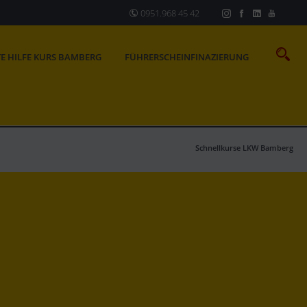
0951.968 45 42
TE HILFE KURS BAMBERG
FÜHRERSCHEINFINAZIERUNG
Schnellkurse LKW Bamberg