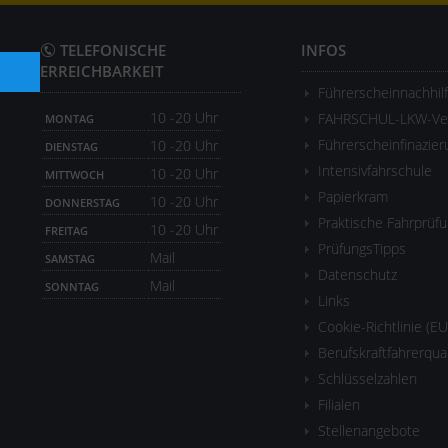
TELEFONISCHE
INFOS
ERREICHBARKEIT
Führerscheinnachhil
10 -20 Uhr
FAHRSCHUL-LKW-Ver
MONTAG
Führerscheinfinazier
10 -20 Uhr
DIENSTAG
Intensivfahrschule
10 -20 Uhr
MITTWOCH
Papierkram
10 -20 Uhr
DONNERSTAG
Praktische Fahrprüf
10 -20 Uhr
FREITAG
PrüfungsTipps
Mail
SAMSTAG
Datenschutz
Mail
SONNTAG
Links
Cookie-Richtlinie (EU
Berufskraftfahrerqua
Schlüsselzahlen
Filialen
Stellenangebote