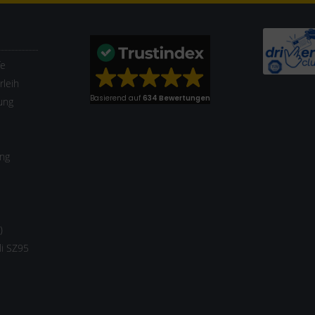
fe
leih
Basierend auf
634 Bewertungen
ung
ung
)
li SZ95