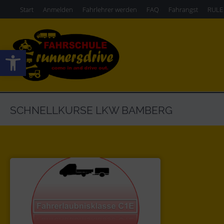
Start
Anmelden
Fahrlehrer werden
FAQ
Fahrangst
RULE
Werkzeugleiste öffnen
SCHNELLKURSE LKW BAMBERG