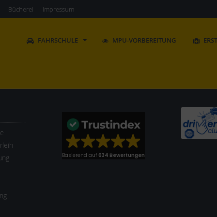
Bücherei
Impressum
FAHRSCHULE
MPU-VORBEREITUNG
ERS
fe
leih
Basierend auf
634 Bewertungen
ung
ung