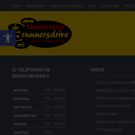
Start
Anmelden
Fahrlehrer werden
FAQ
Fahrangst
RULE
Werkzeugleiste öffnen
TELEFONISCHE
INFOS
ERREICHBARKEIT
Führerscheinnachhil
10 -20 Uhr
FAHRSCHUL-LKW-Ver
MONTAG
Führerscheinfinazier
10 -20 Uhr
DIENSTAG
Intensivfahrschule
10 -20 Uhr
MITTWOCH
Papierkram
10 -20 Uhr
DONNERSTAG
Praktische Fahrprüf
10 -20 Uhr
FREITAG
PrüfungsTipps
Mail
SAMSTAG