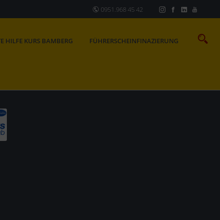
0951.968 45 42
TE HILFE KURS BAMBERG
FÜHRERSCHEINFINAZIERUNG