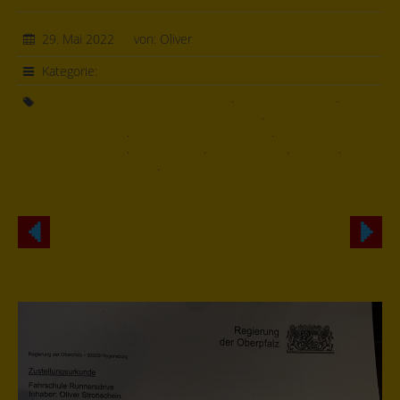
29. Mai 2022
von: Oliver
Kategorie:
Berufskraftfahrer
Ausbildung zum Berufskraftfahrer
·
Berufskraftfahrer
·
Berufskraftfahrerqualifikationsgesetz 2021
·
Beschleunigte
Grundqualifikation
·
Fahrschule runnersdrive
·
Grundqualifikation
·
IHK-Prüfung
·
IHK-Zertifikat
·
Module
·
staatliche Anerkennung
·
Weiterbildung Berufskraftfahrer