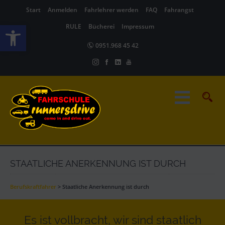
Start
Anmelden
Fahrlehrer werden
FAQ
Fahrangst
Werkzeugleiste öffnen
RULE
Bücherei
Impressum
0951.968 45 42
STAATLICHE ANERKENNUNG IST DURCH
Berufskraftfahrer
>
Staatliche Anerkennung ist durch
Es ist vollbracht, wir sind staatlich