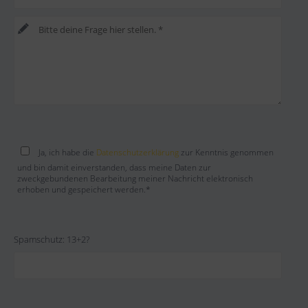
Bitte lasse dieses Feld leer.
Bitte lasse dieses Feld leer.
Ja, ich habe die
Datenschutzerklärung
zur Kenntnis genommen
und bin damit einverstanden, dass meine Daten zur
zweckgebundenen Bearbeitung meiner Nachricht elektronisch
erhoben und gespeichert werden.*
Spamschutz: 13+2?